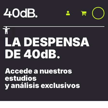
Saltar
al
contenido
Abrir barra de herramientas
LA DESPENSA
DE 40dB.
Accede a nuestros
estudios
y análisis exclusivos