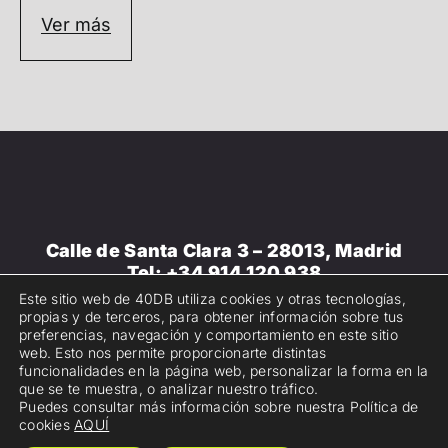
Ver más
Calle de Santa Clara 3 – 28013, Madrid
Tel:
+34 914 120 938
Email:
info@40db.es
Este sitio web de 40DB utiliza cookies y otras tecnologías,
propias y de terceros, para obtener información sobre tus
preferencias, navegación y comportamiento en este sitio
Copyright 2025. 40dB. Todos los derechos
web. Esto nos permite proporcionarte distintas
reservados.
Aviso legal
.
Política de privacidad
·
funcionalidades en la página web, personalizar la forma en la
que se te muestra, o analizar nuestro tráfico.
Política de cookies
Puedes consultar más información sobre nuestra Política de
cookies
AQUÍ