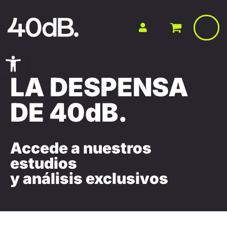
Saltar
al
contenido
Abrir barra de herramientas
LA DESPENSA
DE 40dB.
Accede a nuestros
estudios
y análisis exclusivos