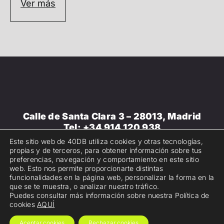
Ver más
Calle de Santa Clara 3 – 28013, Madrid
Tel:
+34 914 120 938
Email:
info@40db.es
Este sitio web de 40DB utiliza cookies y otras tecnologías,
propias y de terceros, para obtener información sobre tus
Copyright 2025. 40dB. Todos los derechos
preferencias, navegación y comportamiento en este sitio
web. Esto nos permite proporcionarte distintas
reservados.
Aviso legal
.
Política de privacidad
·
funcionalidades en la página web, personalizar la forma en la
que se te muestra, o analizar nuestro tráfico.
Política de cookies
Puedes consultar más información sobre nuestra Política de
cookies
AQUÍ
Aceptar cookies
Rechazar cookies