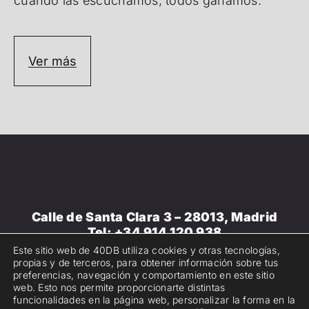
cuando las escuchamos, todos ganamos.
Ver más
Calle de Santa Clara 3 – 28013, Madrid
Tel:
+34 914 120 938
Email:
info@40db.es
Este sitio web de 40DB utiliza cookies y otras tecnologías,
propias y de terceros, para obtener información sobre tus
preferencias, navegación y comportamiento en este sitio
Copyright 2025. 40dB. Todos los derechos
web. Esto nos permite proporcionarte distintas
reservados.
Aviso legal
.
Política de privacidad
·
funcionalidades en la página web, personalizar la forma en la