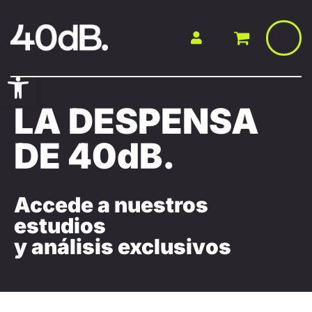
Saltar
al
contenido
Abrir barra de herramientas
LA DESPENSA
DE 40dB.
Accede a nuestros
estudios
y análisis exclusivos