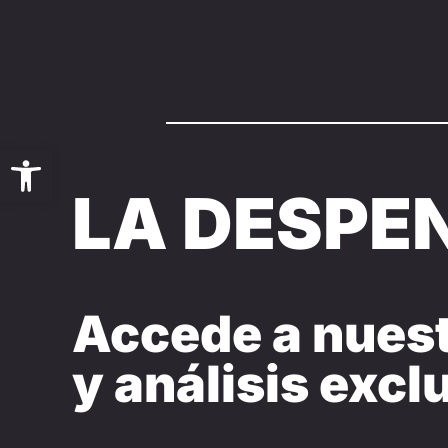
Saltar
al
contenido
Abrir barra de herramientas
LA DESPEN
Accede a nuest
y análisis excl